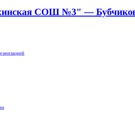
хинская СОШ №3" — Бубчик
рганизацией
ии