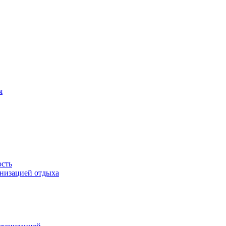
я
ость
анизацией отдыха