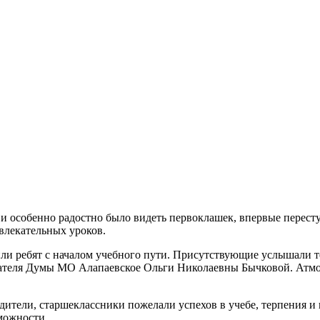
, и особенно радостно было видеть первоклашек, впервые перес
влекательных уроков.
или ребят с началом учебного пути. Присутствующие услышали 
ателя Думы МО Алапаевское Ольги Николаевны Бычковой. Атмос
дители, старшеклассники пожелали успехов в учебе, терпения и 
можности.