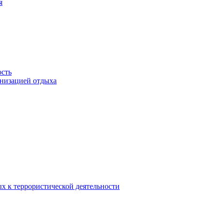
я
ость
анизацией отдыха
х к террористической деятельности