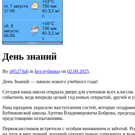
День знаний
By
u95273q6
in
Без рубрики
on
02.09.2025
.
День Знаний — начало нового учебного года!
Сегодня наша школа открыла двери для учеников всех классов
событием, ведь впереди целый год новых открытий, друзей и у
Наш праздник украсили выступления гостей, которые поздрав
Бубчиковской школы Артема Владимировича Боброва, председ
предстоящими испытаниями.
Первоклассников встретили с особым вниманием и заботой. Ро
их путь в мир знаний, который откроет новые горизонты и воз