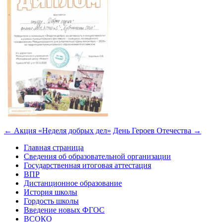
←
Акция «Неделя добрых дел»
День Героев Отечества
→
Главная страница
Сведения об образовательной организации
Государственная итоговая аттестация
ВПР
Дистанционное образование
История школы
Гордость школы
Введение новых ФГОС
ВСОКО