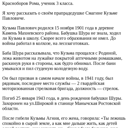
Красноборов Рома, ученик 3 класса.
Я хочу рассказать о своём прапрадедушке Смагине Кузьме
Павловиче.
Кузьма Павлович родился 15 ноября 1901 года в деревне
Камень Махневского района. Бабушка Шура не знала, ходил
ли Кузьма в школу. Скорее всего образования не имел. До
войны работал в колхозе, на лесозаготовках.
Баба Шура рассказывала, что Кузьма прощался с Родиной,
лежа животом на лужайке покрытой аптечными ромашками,
раскинув руки в стороны, как будто обнимал. После бани
умывался и пил студеную колодезную воду.
Он был призван в самом начале войны, в 1941 году, был
рядовым, последнее место службы — 2 гвардейская
моторизованная стрелковая бригада, должность — стрелок.
Погиб 25 января 1943 года, в день рождения бабушки Шуры.
Захоронен на ул.Широкой в станице Манычская Ростовской
области.
После гибели Кузьмы Агния, его жена, говорила: «Ты лежишь
спокойно в сырой земле, а как мне дальше жить, как детей