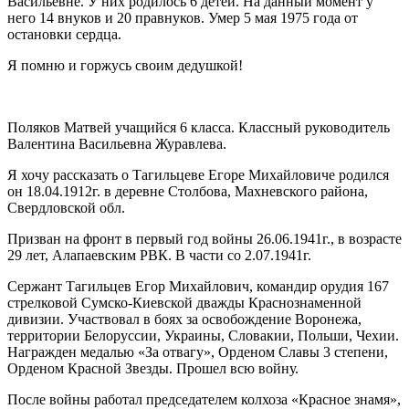
Васильевне. У них родилось 6 детей. На данный момент у
него 14 внуков и 20 правнуков. Умер 5 мая 1975 года от
остановки сердца.
Я помню и горжусь своим дедушкой!
Поляков Матвей учащийся 6 класса. Классный руководитель
Валентина Васильевна Журавлева.
Я хочу рассказать о Тагильцеве Егоре Михайловиче родился
он 18.04.1912г. в деревне Столбова, Махневского района,
Свердловской обл.
Призван на фронт в первый год войны 26.06.1941г., в возрасте
29 лет, Алапаевским РВК. В части со 2.07.1941г.
Сержант Тагильцев Егор Михайлович, командир орудия 167
стрелковой Сумско-Киевской дважды Краснознаменной
дивизии. Участвовал в боях за освобождение Воронежа,
территории Белоруссии, Украины, Словакии, Польши, Чехии.
Награжден медалью «За отвагу», Орденом Славы 3 степени,
Орденом Красной Звезды. Прошел всю войну.
После войны работал председателем колхоза «Красное знамя»,