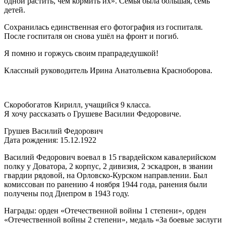
одной растить, чем кормить их». Семья была большая, семь
детей.
Сохранилась единственная его фотография из госпиталя.
После госпиталя он снова ушёл на фронт и погиб.
Я помню и горжусь своим прапрадедушкой!
Классный руководитель Ирина Анатольевна Красноборова.
Скоробогатов Кирилл, учащийся 9 класса.
Я хочу рассказать о Грушеве Василии Федоровиче.
Грушев Василий Федорович
Дата рождения: 15.12.1922
Василий Федорович воевал в 15 гвардейском кавалерийском
полку у Доватора, 2 корпус, 2 дивизия, 2 эскадрон, в звании
гвардии рядовой, на Орловско-Курском направлении. Был
комиссован по ранению 4 ноября 1944 года, ранения были
получены под Днепром в 1943 году.
Награды: орден «Отечественной войны 1 степени», орден
«Отечественной войны 2 степени», медаль «За боевые заслуги