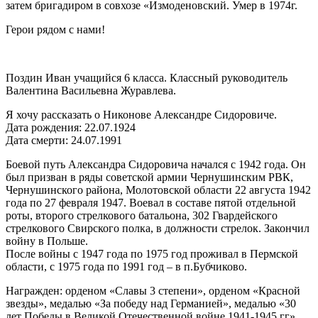
затем бригадиром в совхозе «Измоденовский. Умер в 1974г.
Герои рядом с нами!
Поздин Иван учащийся 6 класса. Классный руководитель
Валентина Васильевна Журавлева.
Я хочу рассказать о Никонове Александре Сидоровиче.
Дата рождения: 22.07.1924
Дата смерти: 24.07.1991
Боевой путь Александра Сидоровича начался с 1942 года. Он
был призван в ряды советской армии Чернушинским РВК,
Чернушинского района, Молотовской области 22 августа 1942
года по 27 февраля 1947. Воевал в составе пятой отдельной
роты, второго стрелкового батальона, 302 Гвардейского
стрелкового Свирского полка, в должности стрелок. Закончил
войну в Польше.
После войны с 1947 года по 1975 год проживал в Пермской
области, с 1975 года по 1991 год – в п.Бубчиково.
Награжден: орденом «Славы 3 степени», орденом «Красной
звезды», медалью «За победу над Германией», медалью «30
лет Победы в Великой Отечественной войне 1941-1945 гг»